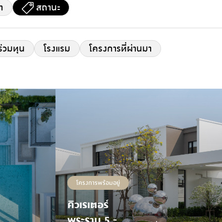
า
สถานะ
่วมทุน
โรงแรม
โครงการที่ผ่านมา
โครงการพร้อมอยู่
คิวเรเตอร์
พระราม 5 -