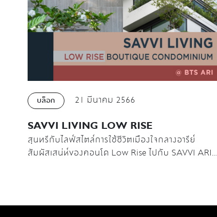
21 มีนาคม 2566
บล็อก
SAVVI LIVING LOW RISE
สุนทรีกับไลฟ์สไตล์การใช้ชีวิตเมืองใจกลางอารีย์
สัมผัสเสน่ห์ของคอนโด Low Rise ไปกับ SAVVI ARI
4 และ SAVVI PHAHOL 2