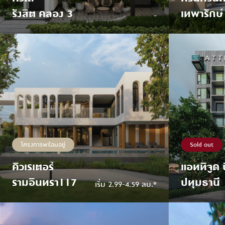
รังสิต คลอง 3
เทพารักษ์
-
โครงการพร้อมอยู่
Sold out
คิวเรเตอร์
แอททิจูด บ
รามอินทรา117
ปทุมธานี
เริ่ม 2.99-4.59 ลบ.*