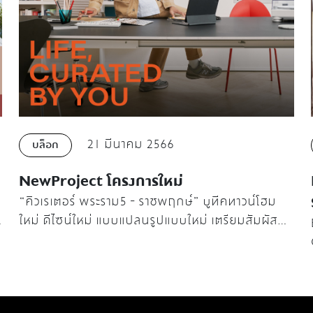
21 มีนาคม 2566
บล็อก
NewProject โครงการใหม่
“คิวเรเตอร์ พระราม5 - ราชพฤกษ์” บูทีคทาวน์โฮม
ใหม่ ดีไซน์ใหม่ แบบแปลนรูปแบบใหม่ เตรียมสัมผัส
ความสุข แบบที่คุณเลือกได้