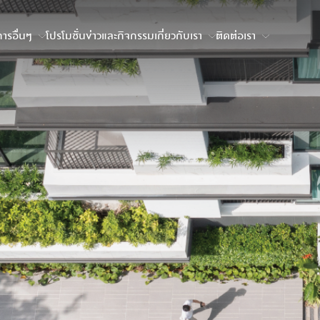
ารอื่นๆ
โปรโมชั่น
ข่าวและกิจกรรม
เกี่ยวกับเรา
ติดต่อเรา