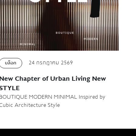
24 กรกฎาคม 2569
บล็อก
New Chapter of Urban Living New
STYLE
BOUTIQUE MODERN MINIMAL Inspired by
Cubic Architecture Style