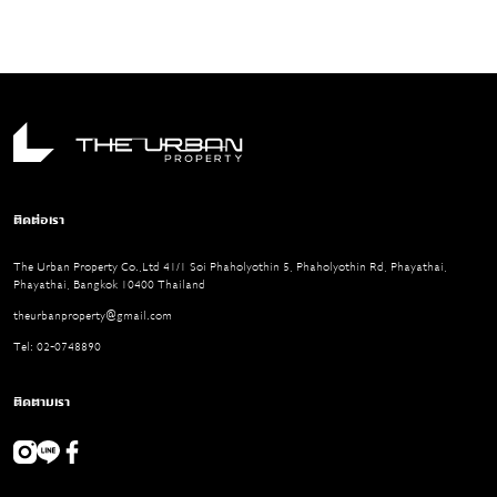
งาน ซึงสีของแสงไฟ สามารถวัดเป็นค่า
ความรู้สึก
อุณหภูมิอุณหภูมิสี (Light Temperature) ได้
Volume สู
โดยวัดเป็นองศาเคลวิน (K) ที่ส่งผลต่ออารมณ์
พร้อมรับแ
และบรรยากาศภายในห้องได้
ภายในโถง
ติดต่อเรา
The Urban Property Co.,Ltd 41/1 Soi Phaholyothin 5, Phaholyothin Rd, Phayathai,
Phayathai, Bangkok 10400 Thailand
theurbanproperty@gmail.com
Tel: 02-0748890
ติดตามเรา