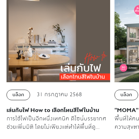
31 กรกฎาคม 2568
บล็อก
บล็อก
เล่นกับไฟ How to เลือกโทนสีไฟในบ้าน
"MOMA"
การใช้ไฟเป็นอีกหนึ่งเทคนิค ดีไซน์บรรยากศ
พื้นที่ให้ค
ช่วยเพิ่มมิติ โดยไม่เพียงแต่ทำให้พื้นที่ดู
ความสุขตา
สวยงาม แต่ยังมีประโยชน์ด้านฟังก์ชันการใช้
เคยมีมาก่อ