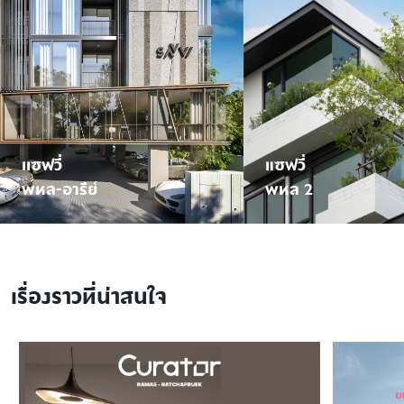
เเซฟวี่
แซฟวี่
พหล-อารีย์
พหล 2
เรื่องราวที่น่าสนใจ