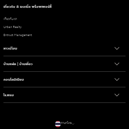
เกี่ยวกับ ดิ เออเบิ้ล พร็อพเพอร์ตี้
เกี่ยวกับเรา
Urban Realty
Entrust Management
ทาวน์โฮม
บ้านแฝด | บ้านเดี่ยว
คอนโดมิเนียม
โรงแรม
ภาษาไทย