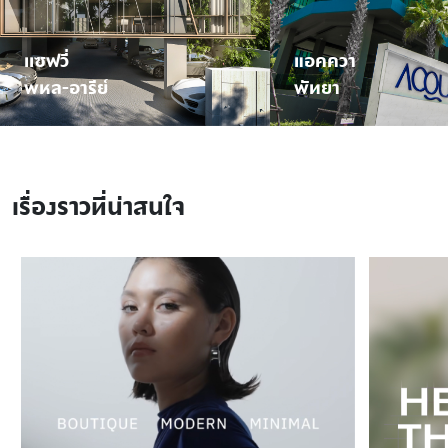
เเซฟวี่
แอคควา
พหล-อารีย์
พัทยา
เรื่องราวที่น่าสนใจ