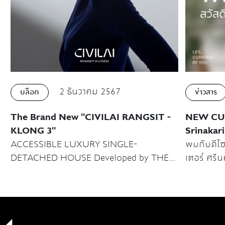
2 ธันวาคม 2567
บล็อก
ข่าวสาร
The Brand New "CIVILAI RANGSIT -
NEW CU
KLONG 3"
Srinakar
ACCESSIBLE LUXURY SINGLE-
พบกับดีไซน์
DETACHED HOUSE Developed by THE
เตอร์ ศรีน
URBAN PROPERTY "CIVILAI” RANGSIT -
KLONG 3" ปฐมบทโครงการบ้านเดี่ยวแนวคิด
ชีวิตเมือง ครั้งแรกบนทำเลใจกลางรังสิต