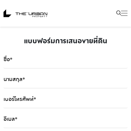
แบบฟอร์มการเสนอขายที่ดิน