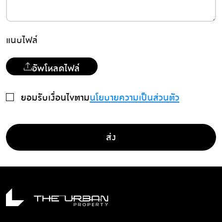
แนบไฟล์
อัพโหลดไฟล์
ยอมรับเงื่อนไขตาม
นโยบายความเป็นส่วนตัว
ส่ง