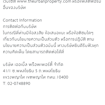
เว็บไซต์ www.theurbanproperty.com หรือแพลตฟอร์ม
อื่นของบริษัท
Contact Information
การติดต่อกับบริษัท
ในกรณีที่ท่านมีข้อสงสัย ข้อเสนอแนะ หรือข้อติชมใดๆ
เกี่ยวกับนโยบายความเป็นส่วนตัว หรือการปฏิบัติ ตาม
นโยบายความเป็นส่วนตัวฉบับนี้ ทางบริษัทยินดีรับฟังทุก
ความคิดเห็น โดยสามารถติดต่อได้ที่
บริษัท เออเบิ้ล พร็อพเพอร์ตี้ จำกัด
41/1 ซ.พหลโยธิน 5 ถ.พหลโยธิน
แขวงพญาไท เขตพญาไท กทม.10400
T: 02-0748890