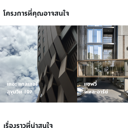
โครงการที่คุณอาจสนใจ
เดอะ แกลเลอรี่
เเซฟวี่
สุขุมวิท 107
พหล-อารีย์
เรื่องราวที่น่าสนใจ