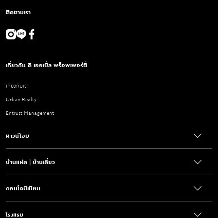
ติดตามเรา
เกี่ยวกับ ดิ เออเบิ้ล พร็อพเพอร์ตี้
เกี่ยวกับเรา
Urban Realty
Entrust Management
ทาวน์โฮม
บ้านแฝด | บ้านเดี่ยว
คอนโดมิเนียม
โรงแรม