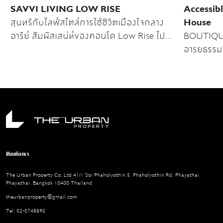
SAVVI LIVING LOW RISE
Accessibl
สุนทรีกับไลฟ์สไตล์การใช้ชีวิตเมืองใจกลาง
House
อารีย์ สัมผัสเสน่ห์ของคอนโด Low Rise ไป
BOUTIQU
กับ SAVVI ARI 4 และ SAVVI PHAHOL 2
อารยธรรมแ
ฉบับคนเมื
เสนอความส
ประกอบที่ไ
ออกแบบที
ติดต่อเรา
The Urban Property Co.,Ltd 41/1 Soi Phaholyothin 5, Phaholyothin Rd, Phayathai,
Phayathai, Bangkok 10400 Thailand
theurbanproperty@gmail.com
Tel: 02-0748890