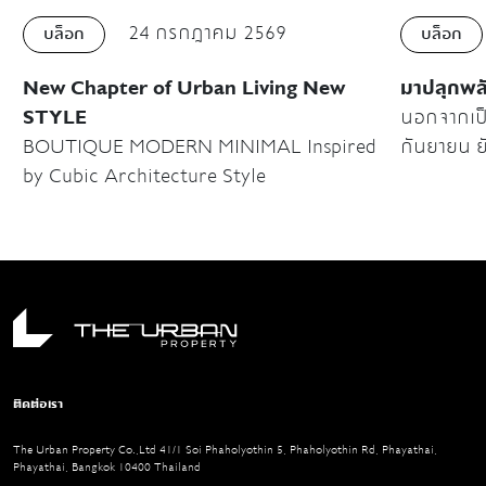
24 กรกฎาคม 2569
บล็อก
บล็อก
New Chapter of Urban Living New
มาปลุกพลั
STYLE
นอกจากเป็
BOUTIQUE MODERN MINIMAL Inspired
กันยายน ย
by Cubic Architecture Style
เตือนตัวเอ
เกือบจะถึงโค้งสุ
มาก เราต้อ
ก็เพราะว่าเ
กันยายนยั
เพราะมีการจัดexh
Helsinki 
ออร่าจับม
ติดต่อเรา
Week 20
The Urban Property Co.,Ltd 41/1 Soi Phaholyothin 5, Phaholyothin Rd, Phayathai,
Phayathai, Bangkok 10400 Thailand