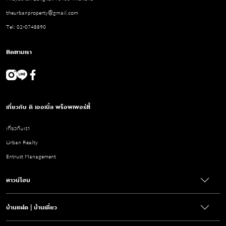
theurbanproperty@gmail.com
Tel: 02-0748890
ติดตามเรา
เกี่ยวกับ ดิ เออเบิ้ล พร็อพเพอร์ตี้
เกี่ยวกับเรา
Urban Realty
Entrust Management
ทาวน์โฮม
บ้านแฝด | บ้านเดี่ยว