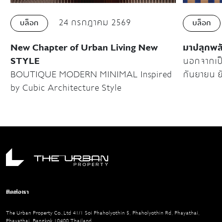
24 กรกฎาคม 2569
บล็อก
บล็อก
New Chapter of Urban Living New
มาปลุกพลั
STYLE
นอกจากเป็
BOUTIQUE MODERN MINIMAL Inspired
กันยายน ย
by Cubic Architecture Style
เตือนตัวเอ
เกือบจะถึงโค้งสุ
มาก เราต้อ
ก็เพราะว่าเ
กันยายนยั
เพราะมีการจัดexh
Helsinki 
ออร่าจับม
ติดต่อเรา
Week 20
The Urban Property Co.,Ltd 41/1 Soi Phaholyothin 5, Phaholyothin Rd, Phayathai,
Phayathai, Bangkok 10400 Thailand