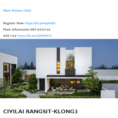
More Picture Click!
Register Now
https://bit.ly/4ep04DI
More Information 083-6224144
Add Line
https://lin.ee/5QMNK76
CIVILAI RANGSIT-KLONG3