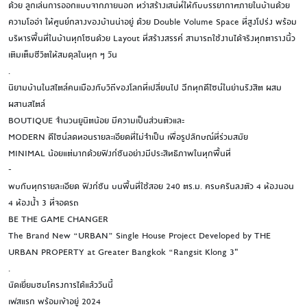
ด้วย ลูกเล่นการออกแบบจากภายนอก ทว่าสร้างเสน่ห์ให้กับบรรยากาศภายในบ้านด้วย
ความโออ่า ให้ศูนย์กลางของบ้านน่าอยู่ ด้วย Double Volume Space ที่สูงโปร่ง พร้อม
บริหารพื้นที่ในบ้านทุกโซนด้วย Layout ที่สร้างสรรค์ สามารถใช้งานได้จริงทุกตารางนิ้ว
เติมเต็มชีวิตให้สมดุลในทุก ๆ วัน
.
นิยามบ้านในสไตล์คนเมืองกับวิถีของโลกที่เปลี่ยนไป ฉีกทุกดีไซน์ในย่านรังสิต ผสม
ผสานสไตล์
BOUTIQUE จำนวนยูนิตน้อย มีความเป็นส่วนตัวและ
MODERN ดีไซน์ลดทอนรายละเอียดที่ไม่จำเป็น เพื่อรูปลักษณ์ที่ร่วมสมัย
MINIMAL น้อยแต่มากด้วยฟังก์ชันอย่างมีประสิทธิภาพในทุกพื้นที่
-
พบกับทุกรายละเอียด ฟังก์ชัน บนพื้นที่ใช้สอย 240 ตร.ม. ครบครันลงตัว 4 ห้องนอน
4 ห้องน้ำ 3 ที่จอดรถ
BE THE GAME CHANGER
The Brand New “URBAN” Single House Project Developed by THE
URBAN PROPERTY at Greater Bangkok “Rangsit Klong 3"
.
นัดเยี่ยมชมโครงการได้แล้ววันนี้
เฟสแรก พร้อมเข้าอยู่ 2024