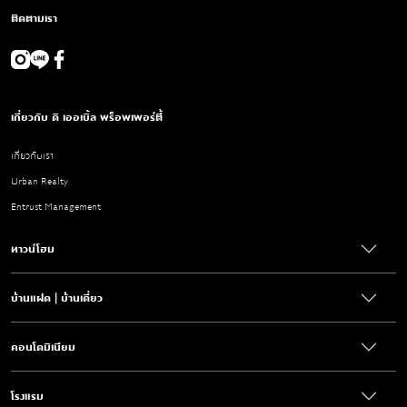
ติดตามเรา
เกี่ยวกับ ดิ เออเบิ้ล พร็อพเพอร์ตี้
เกี่ยวกับเรา
Urban Realty
Entrust Management
ทาวน์โฮม
บ้านแฝด | บ้านเดี่ยว
คอนโดมิเนียม
โรงแรม