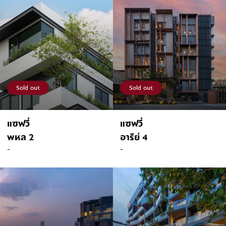
Sold out
Sold out
แซฟวี่
แซฟวี่
พหล 2
อารีย์ 4
-
-