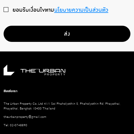
ยอมรับเงื่อนไขตาม
นโยบายความเป็นส่วนตัว
ส่ง
ติดต่อเรา
The Urban Property Co.,Ltd 41/1 Soi Phaholyothin 5, Phaholyothin Rd, Phayathai,
Phayathai, Bangkok 10400 Thailand
theurbanproperty@gmail.com
Tel: 02-0748890