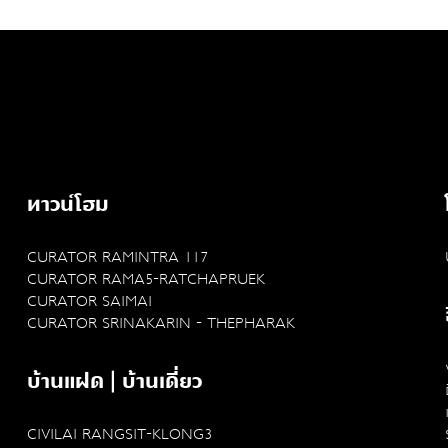
อีกเหตุผลก็เพราะว่าเป็นเดือนที่ไม่มีวันหยุดด้วย 55:)
แต่กันยายนยังเป็นเดือนสุดฮอตของแวดวงดีไซน์
เพราะมีการจัดexhibition ทั่วโลก ทั้งที่ Helsinki
Vienna Oslo Singapore แต่งานที่ออร่าจับมากสุด
คงจะหนีไม่พ้นParis Design Week 2025
ทาวน์โฮม
CURATOR RAMINTRA 117
CURATOR RAMA5-RATCHAPRUEK
CURATOR SAIMAI
CURATOR SRINAKARIN - THEPHARAK
บ้านแฝด | บ้านเดี่ยว
CIVILAI RANGSIT-KLONG3