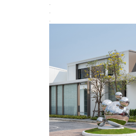
.
.
.