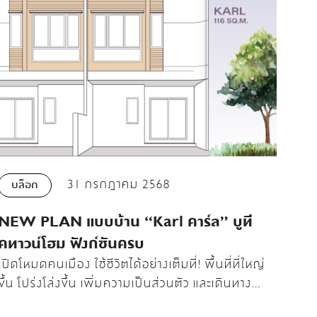
31 กรกฎาคม 2568
บล็อก
NEW PLAN แบบบ้าน “Karl คาร์ล” บูที
คทาวน์โฮม ฟังก์ชันครบ
เปิดโหมดคนเมือง ใช้ชีวิตได้อย่างเต็มที่! พื้นที่ที่ใหญ่
ขึ้น โปร่งโล่งขึ้น เพิ่มความเป็นส่วนตัว และเดินทาง
สะดวก บ้านใกล้รถไฟฟ้า 2 สาย “คิวเรเตอร์