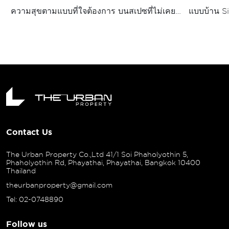
ความสุขตามแบบที่ใจต้องการ บนสเปซที่ไม่เคยมี
แบบบ้าน S
มาก่อน พื้นที่ใช้สอยกว่า 160 ตร.ม. ให้ความรู้สึก
สุดครีเอที
โปร่ง สบายกว่า ด้วย Double Volume สูง 6.9
กับสเปซที่
เมตร อากาศถ่ายเทได้ดี พร้อมรับแสงธรรมชาติ
ความรู้สึกเ
ด้วยช่องแสง Skylight ภายในโถงบ้าน
Contact Us
The Urban Property Co.,Ltd 41/1 Soi Phaholyothin 5,
Phaholyothin Rd, Phayathai, Phayathai, Bangkok 10400
Thailand
theurbanproperty@gmail.com
Tel: 02-0748890
Follow us